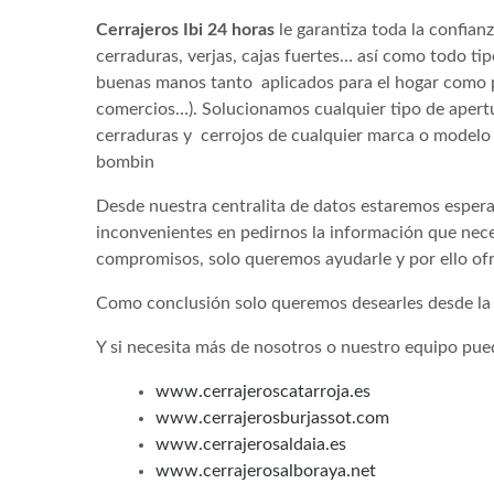
Cerrajeros Ibi 24 horas
le garantiza toda la confian
cerraduras, verjas, cajas fuertes… así como todo ti
buenas manos tanto aplicados para el hogar como pa
comercios…). Solucionamos cualquier tipo de apertur
cerraduras y cerrojos de cualquier marca o modelo
bombin
Desde nuestra centralita de datos estaremos esper
inconvenientes en pedirnos la información que nec
compromisos, solo queremos ayudarle y por ello of
Como conclusión solo queremos desearles desde la e
Y si necesita más de nosotros o nuestro equipo pued
www.cerrajeroscatarroja.es
www.cerrajerosburjassot.com
www.cerrajerosaldaia.es
www.cerrajerosalboraya.net